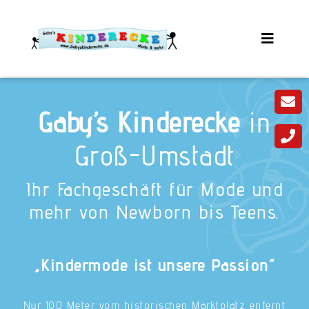
Gaby’s Kinderecke
in
Groß-Umstadt
Ihr Fachgeschäft für Mode und
mehr von Newborn bis Teens.
„Kindermode ist unsere Passion“
Nur 100 Meter vom historischen Marktplatz enfernt